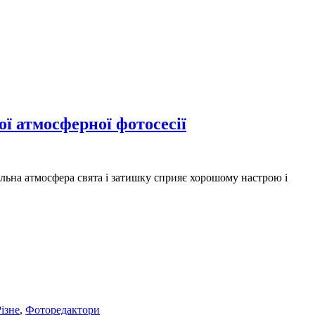
вої атмосферної фотосесії
гальна атмосфера свята і затишку сприяє хорошому настрою і
ізне
,
Фоторедактори