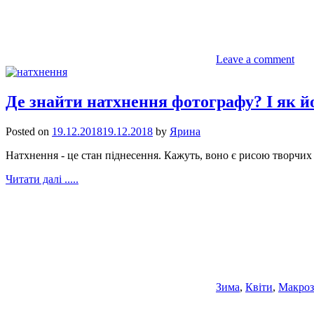
Leave a comment
Де знайти натхнення фотографу? І як й
Posted on
19.12.2018
19.12.2018
by
Ярина
Натхнення - це стан піднесення. Кажуть, воно є рисою творчих 
Читати далі .....
Зима
,
Квіти
,
Макроз