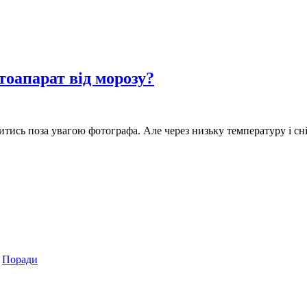
оапарат від морозу?
тись поза увагою фотографа. Але через низьку температуру і сні
,
Поради