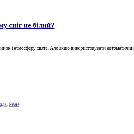
у сніг не білий?
іжинок і атмосферу свята. Але якщо використовувати автоматичн
ода
,
Різне