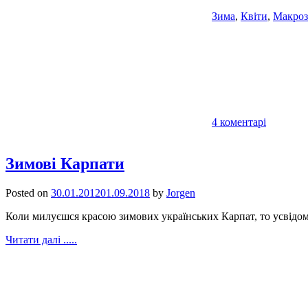
Зима
,
Квіти
,
Макроз
4 коментарі
Зимові Карпати
Posted on
30.01.2012
01.09.2018
by
Jorgen
Коли милуєшся красою зимових українських Карпат, то усвідом
Читати далі .....