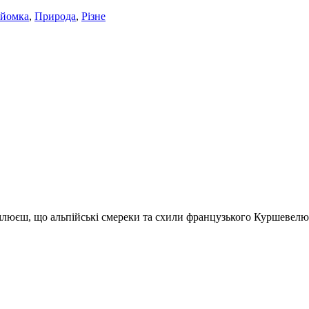
йомка
,
Природа
,
Різне
люєш, що альпійські смереки та схили французького Куршевелю б