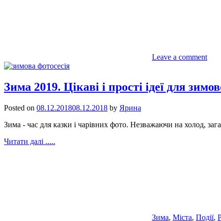
Leave a comment
Зима 2019. Цікаві і прості ідеї для зимо
Posted on
08.12.2018
08.12.2018
by
Ярина
Зима - час для казки і чарівних фото. Незважаючи на холод, за
Читати далі .....
Зима
,
Міста
,
Події
,
Р