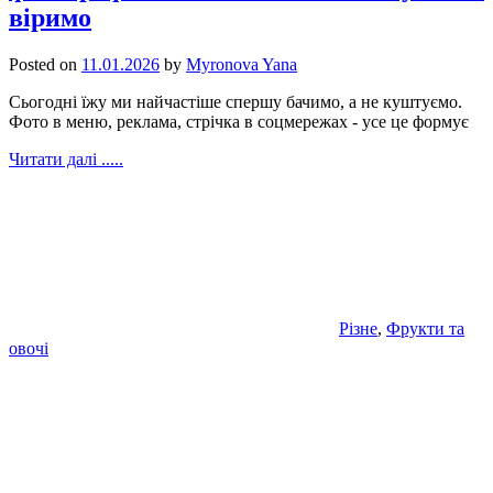
віримо
Posted on
11.01.2026
by
Myronova Yana
Сьогодні їжу ми найчастіше спершу бачимо, а не куштуємо.
Фото в меню, реклама, стрічка в соцмережах - усе це формує
Читати далі .....
Різне
,
Фрукти та
овочі