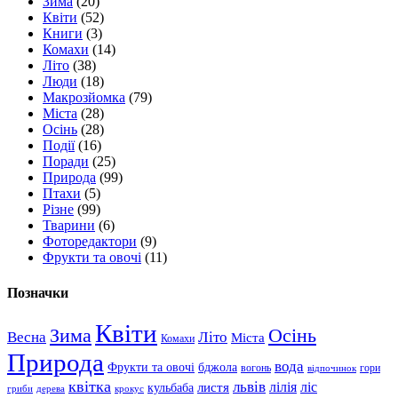
Зима
(20)
Квіти
(52)
Книги
(3)
Комахи
(14)
Літо
(38)
Люди
(18)
Макрозйомка
(79)
Міста
(28)
Осінь
(28)
Події
(16)
Поради
(25)
Природа
(99)
Птахи
(5)
Різне
(99)
Тварини
(6)
Фоторедактори
(9)
Фрукти та овочі
(11)
Позначки
Квіти
Зима
Осінь
Весна
Літо
Міста
Комахи
Природа
вода
Фрукти та овочі
бджола
вогонь
гори
відпочинок
квітка
львів
лілія
ліс
листя
кульбаба
гриби
дерева
крокус