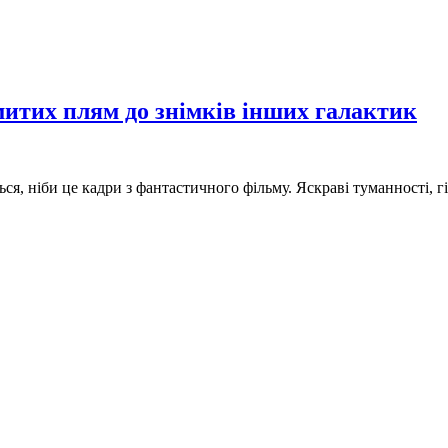
митих плям до знімків інших галактик
ься, ніби це кадри з фантастичного фільму. Яскраві туманності, гі