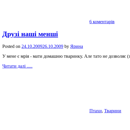
6 коментарів
Друзі наші менші
Posted on
24.10.2009
26.10.2009
by
Ярина
У мене є мрія - мати домашню тваринку. Але тато не дозволяє (
Читати далі .....
Птахи
,
Тварини