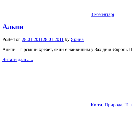
3 коментарі
Альпи
Posted on
28.01.2011
28.01.2011
by
Ярина
Альпи – гірський хребет, який є найвищим у Західній Європі. Ц
Читати далі .....
Квіти
,
Природа
,
Тв