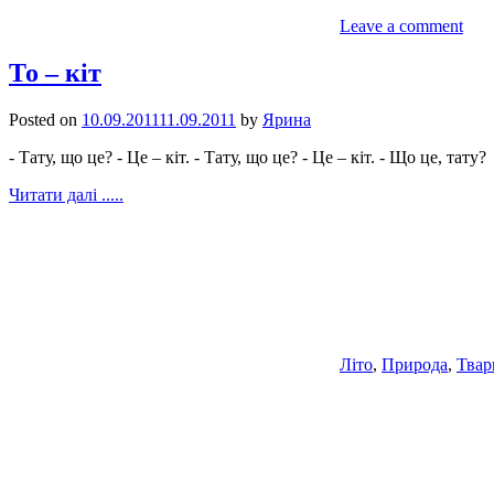
Leave a comment
То – кіт
Posted on
10.09.2011
11.09.2011
by
Ярина
- Тату, що це? - Це – кіт. - Тату, що це? - Це – кіт. - Що це, тату?
Читати далі .....
Літо
,
Природа
,
Твар