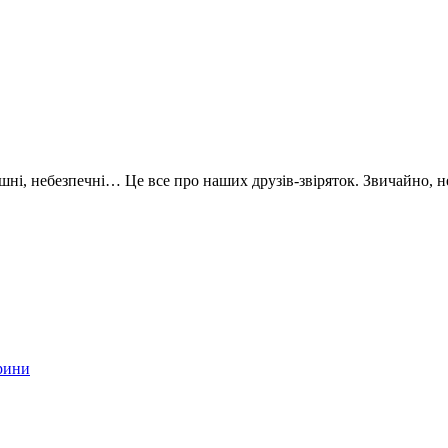
трашні, небезпечні… Це все про наших друзів-звіряток. Звичайно, н
рини