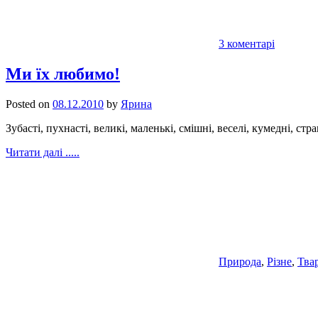
3 коментарі
Ми їх любимо!
Posted on
08.12.2010
by
Ярина
Зубасті, пухнасті, великі, маленькі, смішні, веселі, кумедні, с
Читати далі .....
Природа
,
Різне
,
Тва