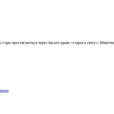
і гори простягаються через багато країн «старого світу»: Німечч
арини