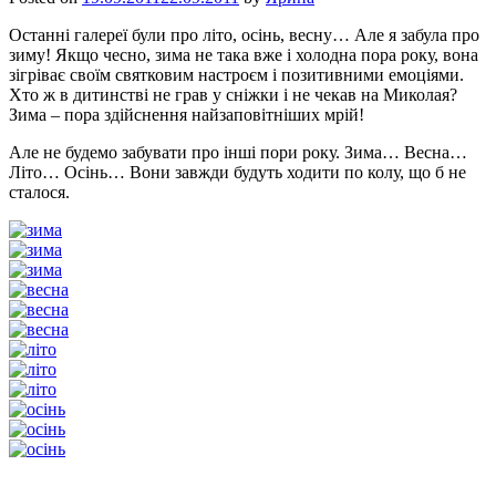
Останні галереї були про літо, осінь, весну… Але я забула про
зиму! Якщо чесно, зима не така вже і холодна пора року, вона
зігріває своїм святковим настроєм і позитивними емоціями.
Хто ж в дитинстві не грав у сніжки і не чекав на Миколая?
Зима – пора здійснення найзаповітніших мрій!
Але не будемо забувати про інші пори року. Зима… Весна…
Літо… Осінь… Вони завжди будуть ходити по колу, що б не
сталося.