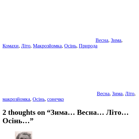
Весна
,
Зима
,
Комахи
,
Літо
,
Макрозйомка
,
Осінь
,
Природа
Весна
,
Зима
,
Літо
,
макрозйомка
,
Осінь
,
сонечко
2 thoughts on “
Зима… Весна… Літо…
Осінь…
”