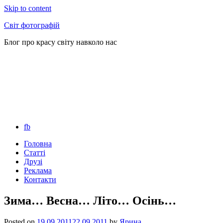
Skip to content
Світ фотографій
Блог про красу світу навколо нас
fb
Головна
Статті
Друзі
Реклама
Контакти
Зима… Весна… Літо… Осінь…
Posted on
19.09.2011
22.09.2011
by
Ярина