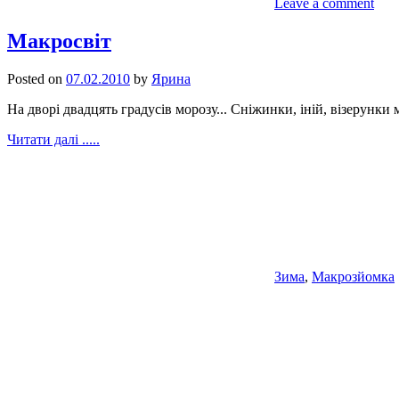
Leave a comment
Макросвіт
Posted on
07.02.2010
by
Ярина
На дворі двадцять градусів морозу... Сніжинки, іній, візерунк
Читати далі .....
Зима
,
Макрозйомка