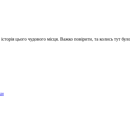
сторія цього чудового місця. Важко повірити, та колись тут бул
хи