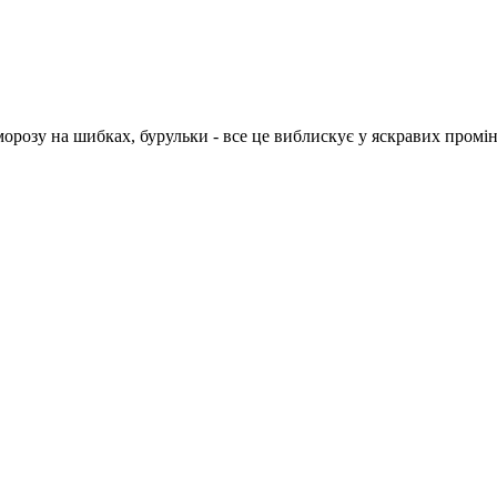
и морозу на шибках, бурульки - все це виблискує у яскравих пром