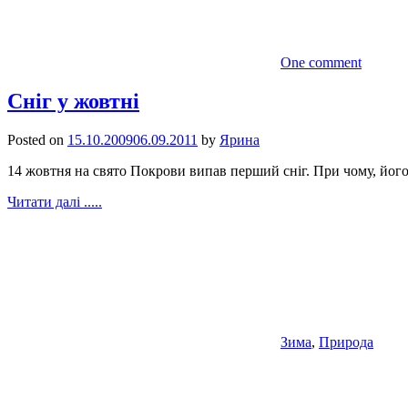
One comment
Сніг у жовтні
Posted on
15.10.2009
06.09.2011
by
Ярина
14 жовтня на свято Покрови випав перший сніг. При чому, його 
Читати далі .....
Зима
,
Природа