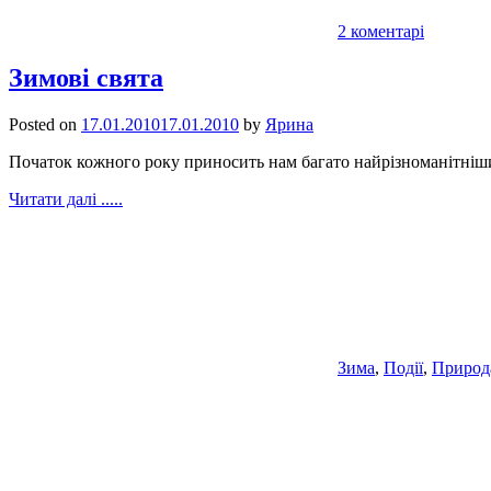
2 коментарі
Зимові свята
Posted on
17.01.2010
17.01.2010
by
Ярина
Початок кожного року приносить нам багато найрізноманітніших
Читати далі .....
Зима
,
Події
,
Природ