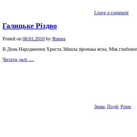
Leave a comment
Галицьке Різдво
Posted on
08.01.2010
by
Ярина
В День Народження Христа Зійшла зіронька ясна, Між глибокими
Читати далі .....
Зима
,
Події
,
Різне