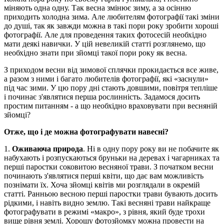
міняють одна одну. Так весна змінює зиму, а за осінню
приходить холодна зима. Але любителям фотографії такі зміни
до душі, так як завжди можна в такі пори року зробити хороші
фотографії. Але для проведення таких фотосесій необхідно
мати деякі навички. У цій невеликій статті розглянемо, що
необхідно знати при зйомці такої пори року як весна.
З приходом весни від зимової сплячки прокидається все живе,
а разом з ними і багато любителів фотографії, які «заснули»
під час зими. У цю пору дні стають довшими, повітря тепліше
і починає з'являтися перша рослинність. Задамося досить
простим питанням - а що необхідно враховувати при весняній
зйомці?
Отже, що і де можна фотографувати навесні?
1.
Оживаюча природа
. Ні в одну пору року ви не побачите як
набухають і розпускаються бруньки на деревах і чагарниках та
перші паростки соковитою весняної трави. З початком весни
починають з'являтися перші квіти, що дає вам можливість
познімати їх. Хоча зйомці квітів ми розглядали в окремій
статті. Ранньою весною перші паростки трави бувають досить
рідкими, і навіть видно землю. Такі весняні трави найкраще
фотографувати в режимі «макро», з рівня, який буде трохи
вище рівня землі. Хорошу фотозйомку можна провести на