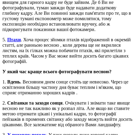
явищем для гарного кадру не буде зайвим. Де б Ви не
фотографували, туман завжди буде надавати додаткову
глибину кадру. Але Ви повинні завжди пам'ятати про те, що в
густому тумані експонометр може помилятися, тому
експозицію необхідно встановлювати вручну, або ж
підкоригувати показники вашої фотокамери.
5.
Птахи
. Хоча процес зйомки птахів відображений в окремій
статті, але ранньою весною , коли дерева ще не вкрилися
листям, на їх гілках можна побачити птахів, які прилетіли з
теплих країв. Часом у Вас може вийти досить багато цікавих
фотографій.
У який час краще всього фотографувати весною?
1.
Вдень
. Весняним днем сонце стоїть ще невисоко. Через це
освітлення більшу частину дня буває теплим і м'яким, що
сприяє отриманню хороших кадрів .
2.
Світанки та заходи сонця
. Очікувати і знімати таке явище
весною не так важливо як у розпал літа. Але якщо ви ставите
метою отримати цікаві і унікальні кадри, то фотографії
пейзажів в променях світанку або заходу можуть вийти досить
цікавими. Все залежатиме від обраного Вами ландшафту.
3.
У похмуру погоду
. У таку погоду дуже хороші кадри