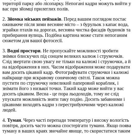
території парку або лісопарку. Непогані кадри можуть вийти у
вас при зйомці прилеглих полів.
2.
Зйомка міських пейзажів
. Перед вашим поглядом постає
оживаюче після зими весняне місто – з бурульок з капає вода,
зграйки птахів на дорогах, весняна чистка фасадів будинків та
прибирання вулиць. Подібна картина може стати непоганим
сюжетом для вашої фотосесії.
3.
Водні простори
. Не пропускайте можливості зробити
знімки блискучих під сонцем великих калюж і струмочків.
Слід звертати свою увагу не тільки на калюжі і струмочки, а й
на відображення в них. Часом відображення може подарувати
вам досить цікавий кадр. Фотографувати струмочки і калюжі
найкраще при яскравому сонячному світлі. Також можна
пустити по струмочку невеликий паперовий кораблик, і
знімати його з низької точки. Такий кадр може вийти у вас
досить цікавим. Весна - це пора льодоходів, тому не слід
упускати можливість зняти таку подію. Досить забавними і
цікавими виходять кадри з перестрибуючими через калюжі
людей.
4.
Туман
. Через часті перепади температур і високу вологість
повітря, досить часто можна спостерігати тумани. Якщо поява
туману в ваших краях звичайне явище, то скористатися таким