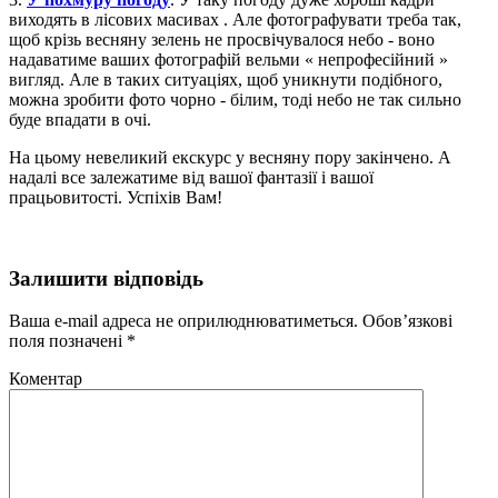
виходять в лісових масивах . Але фотографувати треба так,
щоб крізь весняну зелень не просвічувалося небо - воно
надаватиме ваших фотографій вельми « непрофесійний »
вигляд. Але в таких ситуаціях, щоб уникнути подібного,
можна зробити фото чорно - білим, тоді небо не так сильно
буде впадати в очі.
На цьому невеликий екскурс у весняну пору закінчено. А
надалі все залежатиме від вашої фантазії і вашої
працьовитості. Успіхів Вам!
Залишити відповідь
Ваша e-mail адреса не оприлюднюватиметься.
Обов’язкові
поля позначені
*
Коментар