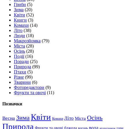
Гриби
(5)
Зима
(20)
Квіти
(52)
Книги
(3)
Комахи
(14)
Літо
(38)
Люди
(18)
Макрозйомка
(79)
Міста
(28)
Осінь
(28)
Події
(16)
Поради
(25)
Природа
(99)
Птахи
(5)
Різне
(99)
Тварини
(6)
Фоторедактори
(9)
Фрукти та овочі
(11)
Позначки
Квіти
Зима
Осінь
Весна
Літо
Міста
Комахи
Природа
вода
Фрукти та овочі
бджола
вогонь
гори
відпочинок