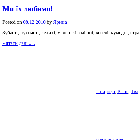
Ми їх любимо!
Posted on
08.12.2010
by
Ярина
Зубасті, пухнасті, великі, маленькі, смішні, веселі, кумедні, с
Читати далі .....
Природа
,
Різне
,
Тва
6 коментарів