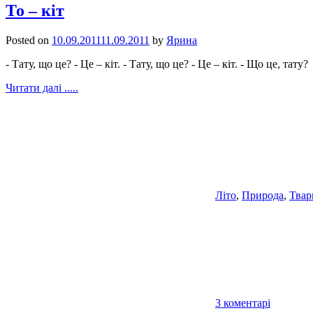
То – кіт
Posted on
10.09.2011
11.09.2011
by
Ярина
- Тату, що це? - Це – кіт. - Тату, що це? - Це – кіт. - Що це, тату?
Читати далі .....
Літо
,
Природа
,
Твар
3 коментарі