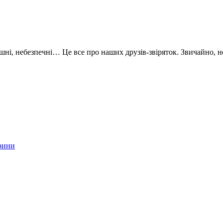
трашні, небезпечні… Це все про наших друзів-звіряток. Звичайно, н
рини