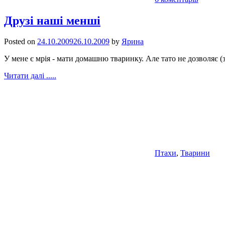
Друзі наші менші
Posted on
24.10.2009
26.10.2009
by
Ярина
У мене є мрія - мати домашню тваринку. Але тато не дозволяє (
Читати далі .....
Птахи
,
Тварини