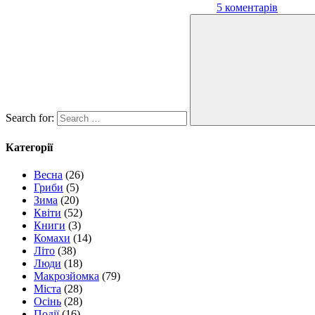
5 коментарів
Search for:
Категорії
Весна
(26)
Гриби
(5)
Зима
(20)
Квіти
(52)
Книги
(3)
Комахи
(14)
Літо
(38)
Люди
(18)
Макрозйомка
(79)
Міста
(28)
Осінь
(28)
Події
(16)