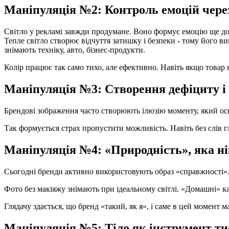
Маніпуляція №2: Контроль емоцій через 
Світло у рекламі завжди продумане. Воно формує емоцію ще до
Тепле світло створює відчуття затишку і безпеки - тому його ви
знімають техніку, авто, бізнес-продукти.
Колір працює так само тихо, але ефективно. Навіть якщо товар 
Маніпуляція №3: Створення дефіциту і
Брендові зображення часто створюють ілюзію моменту, який ось-
Так формується страх пропустити можливість. Навіть без слів г
Маніпуляція №4: «Природність», яка н
Сьогодні бренди активно використовують образ «справжності». 
Фото без макіяжу знімають при ідеальному світлі. «Домашні» ка
Глядачу здається, що бренд «такий, як я», і саме в цей момент 
Маніпуляція №5: Тіло як інструмент ти