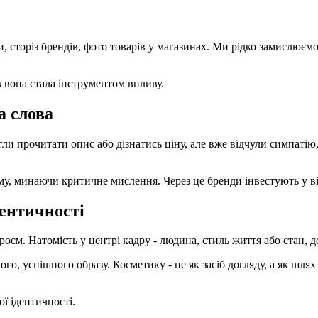
, сторіз брендів, фото товарів у магазинах. Ми рідко замислюємо
 вона стала інструментом впливу.
а слова
 прочитати опис або дізнатись ціну, але вже відчули симпатію, 
яму, минаючи критичне мислення. Через це бренди інвестують у віз
дентичності
єм. Натомість у центрі кадру - людина, стиль життя або стан, до
го, успішного образу. Косметику - не як засіб догляду, а як шлях
ї ідентичності.