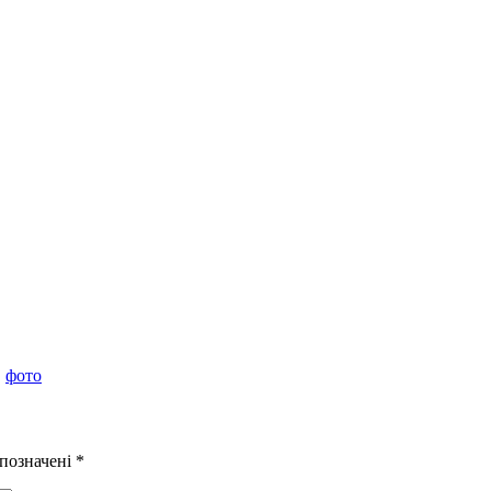
,
фото
 позначені
*