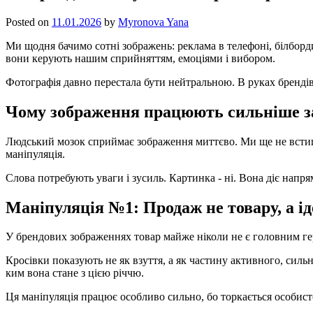
Posted on
11.01.2026
by
Myronova Yana
Ми щодня бачимо сотні зображень: реклама в телефоні, білборди
вони керують нашим сприйняттям, емоціями і вибором.
Фотографія давно перестала бути нейтральною. В руках брендів
Чому зображення працюють сильніше з
Людський мозок сприймає зображення миттєво. Ми ще не встигли
маніпуляція.
Слова потребують уваги і зусиль. Картинка - ні. Вона діє напр
Маніпуляція №1: Продаж не товару, а і
У брендових зображеннях товар майже ніколи не є головним геро
Кросівки показують не як взуття, а як частину активного, сильно
ким вона стане з цією річчю.
Ця маніпуляція працює особливо сильно, бо торкається особисто