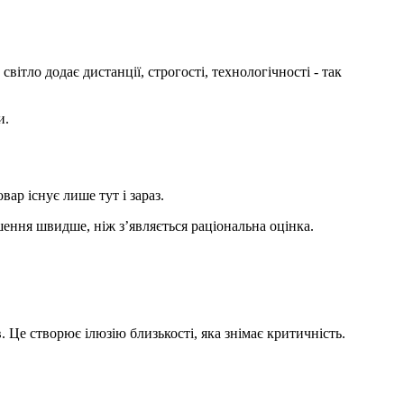
вітло додає дистанції, строгості, технологічності - так
и.
ар існує лише тут і зараз.
шення швидше, ніж з’являється раціональна оцінка.
 Це створює ілюзію близькості, яка знімає критичність.