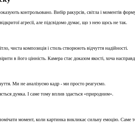
 показують контрольовано. Вибір ракурсів, світла і моментів форм
ідкритої агресії, але підсвідомо думає, що з нею щось не так.
тло, чиста композиція і стиль створюють відчуття надійності.
рити в його цінність. Камера стає доказом якості, хоча насправд
уття. Ми не аналізуємо кадр - ми просто реагуємо.
яється думка. І саме тому вплив здається «природним».
чати момент, коли картинка викликає сильну емоцію. Саме тоді 