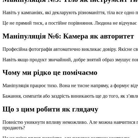
Навіть у кампаніях, які декларують різноманіття, тіла все одно
Це не прямий тиск, а постійне порівняння. Людина не відчуває в
Маніпуляція №6: Камера як авторитет
Професійна фотографія автоматично викликає довіру. Якісне сві
Навіть якщо продукт звичайний, добре знятий образ змушує пові
Чому ми рідко це помічаємо
Маніпуляція працює тихо. Вона не тисне напряму, а формує відч
Бажання, симпатія або заздрість виникають ще до того, як з’явл
Що з цим робити як глядачу
Повністю уникнути впливу неможливо. Але можна навчитися помі
продають?