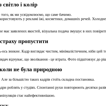
світло і колір
 того, як ми усвідомлюємо, що саме бачимо.
користовують у рекламі їжі, косметики, домашніх речей. Холодне с
не має заявлених якостей, візуальна подача змушує в них повірит
 страху пропустити
ось зникне. Кадр виглядає чистим, мінімалістичним, ніби цей тов
лядач відчуває, що зволікання - це втрата. Фото підштовхує до рі
іколи не була природною
Але за більшістю таких кадрів стоїть складна постановка.
дри роблять у студіях. Спонтанні рухи повторюють десятки разів.
маніпуляція стає найефективнішою.
ску