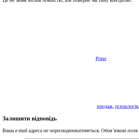
Це не зніме вплив повністю, але поверне частину контролю.
Різне
продаж
,
психологія
Залишити відповідь
Ваша e-mail адреса не оприлюднюватиметься.
Обов’язкові поля