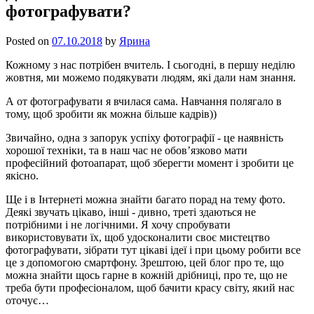
фотографувати?
Posted on
07.10.2018
by
Ярина
Кожному з нас потрібен вчитель. І сьогодні, в першу неділю
жовтня, ми можемо подякувати людям, які дали нам знання.
А от фотографувати я вчилася сама. Навчання полягало в
тому, щоб зробити як можна більше кадрів))
Звичайно, одна з запорук успіху фотографії - це наявність
хорошої техніки, та в наш час не обов’язково
мати
професійний фотоапарат, щоб зберегти момент і зробити це
якісно.
Ще і в Інтернеті можна знайти багато порад на тему фото.
Деякі звучать цікаво, інші - дивно, треті здаються не
потрібними і не логічними. Я хочу спробувати
використовувати їх, щоб удосконалити своє мистецтво
фотографувати, зібрати тут цікаві ідеї і при цьому робити все
це з допомогою смартфону. Зрештою, цей блог про те, що
можна знайти щось гарне в кожній дрібниці, про те, що не
треба бути професіоналом, щоб бачити красу світу, який нас
оточує…