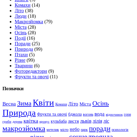
Комахи
(14)
Літо
(38)
Люди
(18)
Макрозйомка
(79)
Міста
(28)
Осінь
(28)
Події
(16)
Поради
(25)
Природа
(99)
Птахи
(5)
Різне
(99)
Тварини
(6)
Фоторедактори
(9)
Фрукти та овочі
(11)
Позначки
Квіти
Зима
Осінь
Весна
Літо
Міста
Комахи
Природа
вода
Фрукти та овочі
бджола
вогонь
гори
відпочинок
квітка
львів
лілія
ліс
листя
кульбаба
гриби
дерева
крокус
макрозйомка
поради
небо
метелик
місто
парк
психологія
сонце
троянда