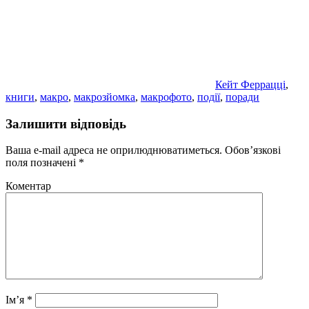
Кейт Феррацці
,
книги
,
макро
,
макрозйомка
,
макрофото
,
події
,
поради
Залишити відповідь
Ваша e-mail адреса не оприлюднюватиметься.
Обов’язкові
поля позначені
*
Коментар
Ім’я
*