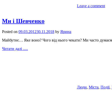
Leave a comment
Ми і Шевченко
Posted on
09.03.2012
30.11.2018
by
Ярина
Майбутнє… Яке воно? Чого від нього чекати? Ми часто думаємо 
Читати далі .....
Люди
,
Міста
,
Події
,