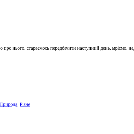
про нього, стараємось передбачити наступний день, мріємо, над
Природа
,
Різне